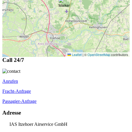
Leaflet
|
©
OpenStreetMap
contributors
Call 24/7
Anrufen
Fracht-Anfrage
Passagier-Anfrage
Adresse
IAS Itzehoer Airservice GmbH