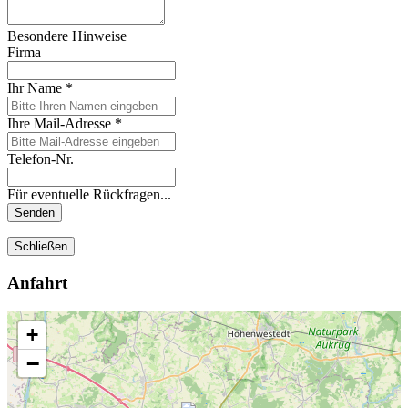
Besondere Hinweise
Firma
Ihr Name
*
Ihre Mail-Adresse
*
Telefon-Nr.
Für eventuelle Rückfragen...
Senden
Schließen
Anfahrt
+
−