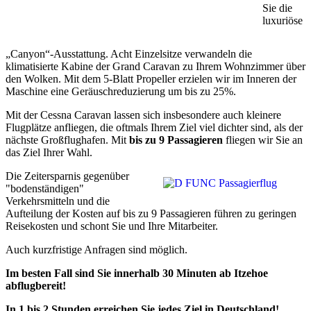
Sie die
luxuriöse
„Canyon“-Ausstattung. Acht Einzelsitze verwandeln die
klimatisierte Kabine der Grand Caravan zu Ihrem Wohnzimmer über
den Wolken. Mit dem 5-Blatt Propeller erzielen wir im Inneren der
Maschine eine Geräuschreduzierung um bis zu 25%.
Mit der Cessna Caravan lassen sich insbesondere auch kleinere
Flugplätze anfliegen, die oftmals Ihrem Ziel viel dichter sind, als der
nächste Großflughafen. Mit
bis zu 9 Passagieren
fliegen wir Sie an
das Ziel Ihrer Wahl.
Die Zeitersparnis gegenüber
"bodenständigen"
Verkehrsmitteln und die
Aufteilung der Kosten auf bis zu 9 Passagieren führen zu geringen
Reisekosten und schont Sie und Ihre Mitarbeiter.
Auch kurzfristige Anfragen sind möglich.
Im besten Fall sind Sie innerhalb 30 Minuten ab Itzehoe
abflugbereit!
In 1 bis 2 Stunden erreichen Sie jedes Ziel in Deutschland!