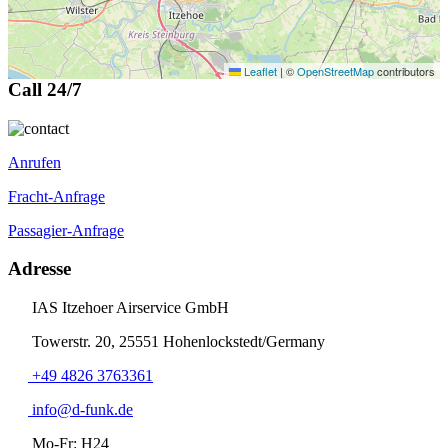
Leaflet
|
©
OpenStreetMap
contributors
Call 24/7
Anrufen
Fracht-Anfrage
Passagier-Anfrage
Adresse
IAS Itzehoer Airservice GmbH
Towerstr. 20, 25551 Hohenlockstedt/Germany
+49 4826 3763361
info@d-funk.de
Mo-Fr: H24