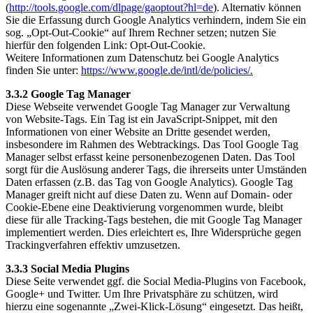
(
http://tools.google.com/dlpage/gaoptout?hl=de
). Alternativ können
Sie die Erfassung durch Google Analytics verhindern, indem Sie ein
sog. „Opt-Out-Cookie“ auf Ihrem Rechner setzen; nutzen Sie
hierfür den folgenden Link: Opt-Out-Cookie.
Weitere Informationen zum Datenschutz bei Google Analytics
finden Sie unter:
https://www.google.de/intl/de/policies/.
3.3.2 Google Tag Manager
Diese Webseite verwendet Google Tag Manager zur Verwaltung
von Website-Tags. Ein Tag ist ein JavaScript-Snippet, mit den
Informationen von einer Website an Dritte gesendet werden,
insbesondere im Rahmen des Webtrackings. Das Tool Google Tag
Manager selbst erfasst keine personenbezogenen Daten. Das Tool
sorgt für die Auslösung anderer Tags, die ihrerseits unter Umständen
Daten erfassen (z.B. das Tag von Google Analytics). Google Tag
Manager greift nicht auf diese Daten zu. Wenn auf Domain- oder
Cookie-Ebene eine Deaktivierung vorgenommen wurde, bleibt
diese für alle Tracking-Tags bestehen, die mit Google Tag Manager
implementiert werden. Dies erleichtert es, Ihre Widersprüche gegen
Trackingverfahren effektiv umzusetzen.
3.3.3 Social Media Plugins
Diese Seite verwendet ggf. die Social Media-Plugins von Facebook,
Google+ und Twitter. Um Ihre Privatsphäre zu schützen, wird
hierzu eine sogenannte „Zwei-Klick-Lösung“ eingesetzt. Das heißt,