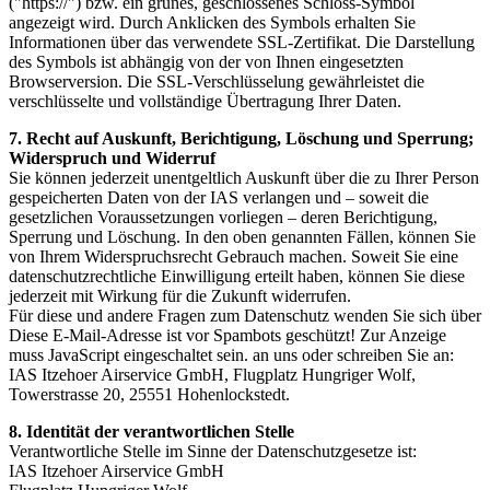
("https://") bzw. ein grünes, geschlossenes Schloss-Symbol
angezeigt wird. Durch Anklicken des Symbols erhalten Sie
Informationen über das verwendete SSL-Zertifikat. Die Darstellung
des Symbols ist abhängig von der von Ihnen eingesetzten
Browserversion. Die SSL-Verschlüsselung gewährleistet die
verschlüsselte und vollständige Übertragung Ihrer Daten.
7. Recht auf Auskunft, Berichtigung, Löschung und Sperrung;
Widerspruch und Widerruf
Sie können jederzeit unentgeltlich Auskunft über die zu Ihrer Person
gespeicherten Daten von der IAS verlangen und – soweit die
gesetzlichen Voraussetzungen vorliegen – deren Berichtigung,
Sperrung und Löschung. In den oben genannten Fällen, können Sie
von Ihrem Widerspruchsrecht Gebrauch machen. Soweit Sie eine
datenschutzrechtliche Einwilligung erteilt haben, können Sie diese
jederzeit mit Wirkung für die Zukunft widerrufen.
Für diese und andere Fragen zum Datenschutz wenden Sie sich über
Diese E-Mail-Adresse ist vor Spambots geschützt! Zur Anzeige
muss JavaScript eingeschaltet sein.
an uns oder schreiben Sie an:
IAS Itzehoer Airservice GmbH, Flugplatz Hungriger Wolf,
Towerstrasse 20, 25551 Hohenlockstedt.
8. Identität der verantwortlichen Stelle
Verantwortliche Stelle im Sinne der Datenschutzgesetze ist:
IAS Itzehoer Airservice GmbH