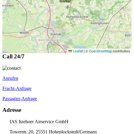
Leaflet
|
©
OpenStreetMap
contributors
Call 24/7
Anrufen
Fracht-Anfrage
Passagier-Anfrage
Adresse
IAS Itzehoer Airservice GmbH
Towerstr. 20, 25551 Hohenlockstedt/Germany