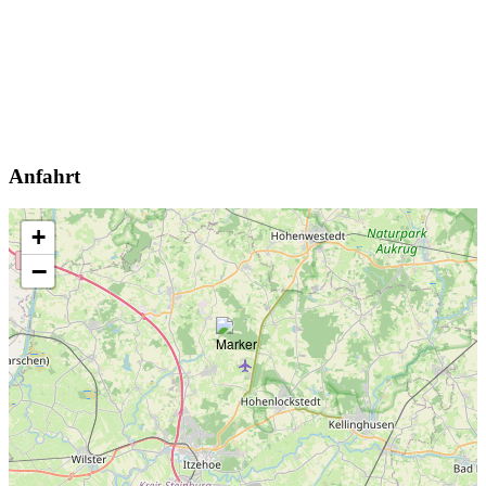
Anfahrt
+
−