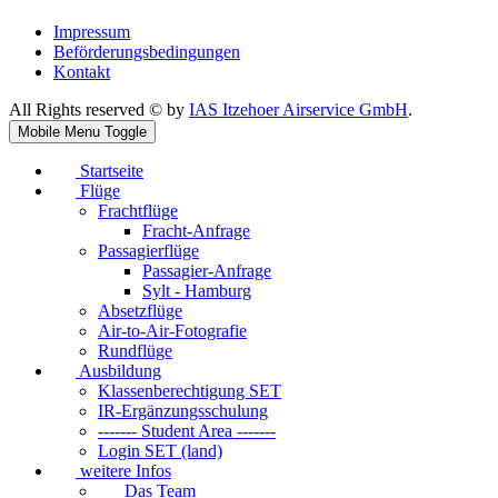
Impressum
Beförderungsbedingungen
Kontakt
All Rights reserved © by
IAS Itzehoer Airservice GmbH
.
Mobile Menu Toggle
Startseite
Flüge
Frachtflüge
Fracht-Anfrage
Passagierflüge
Passagier-Anfrage
Sylt - Hamburg
Absetzflüge
Air-to-Air-Fotografie
Rundflüge
Ausbildung
Klassenberechtigung SET
IR-Ergänzungsschulung
------- Student Area -------
Login SET (land)
weitere Infos
Das Team