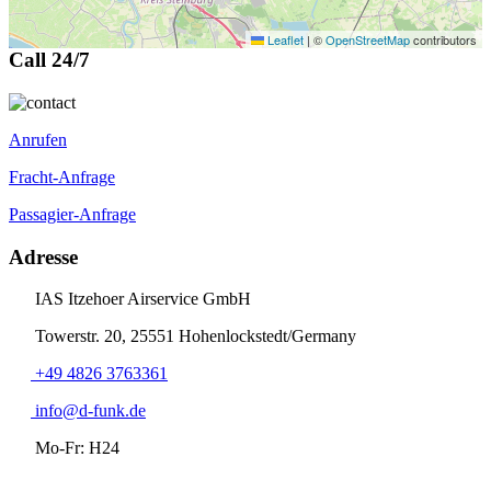
Leaflet
|
©
OpenStreetMap
contributors
Call 24/7
Anrufen
Fracht-Anfrage
Passagier-Anfrage
Adresse
IAS Itzehoer Airservice GmbH
Towerstr. 20, 25551 Hohenlockstedt/Germany
+49 4826 3763361
info@d-funk.de
Mo-Fr: H24