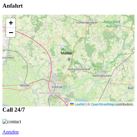
Anfahrt
+
−
Leaflet
|
©
OpenStreetMap
contributors
Call 24/7
Anrufen