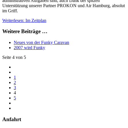
administrativen Aufgaben sind, auch Dank der spitzen
Unterstützung unserer Partner PROKON und Air Hamburg, absolut
im Griff.
Weiterlesen: Im Zeitplan
Weitere Beiträge …
Neues von der Funky Caravan
2007 wird Funky
Seite 4 von 5
1
2
3
4
5
Anfahrt