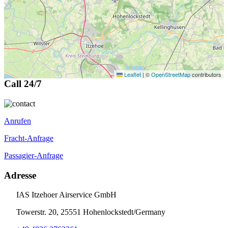
Leaflet
|
©
OpenStreetMap
contributors
Call 24/7
Anrufen
Fracht-Anfrage
Passagier-Anfrage
Adresse
IAS Itzehoer Airservice GmbH
Towerstr. 20, 25551 Hohenlockstedt/Germany